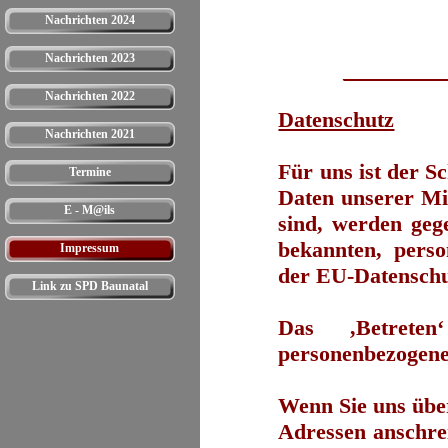
Nachrichten 2024
Nachrichten 2023
_________
Nachrichten 2022
Datenschutz
Nachrichten 2021
Für uns ist der S
Termine
Daten unserer Mit
E - M@ils
sind, werden geg
bekannten, pers
Impressum
der EU-Datenschu
Link zu SPD Baunatal
Das ‚Betrete
personenbezogene
Wenn Sie uns über
Adressen anschre