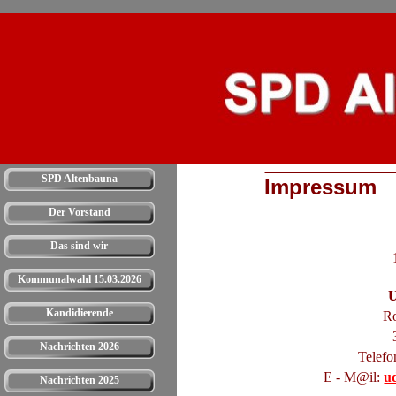
SPD Altenbauna
Impressum
Der Vorstand
Das sind wir
Kommunalwahl 15.03.2026
U
Kandidierende
Ro
Nachrichten 2026
Telefo
E - M@il:
u
Nachrichten 2025